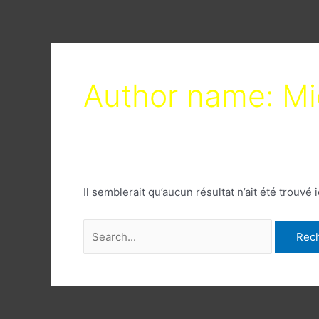
Aller
Search
au
for:
contenu
Author name: Mi
Il semblerait qu’aucun résultat n’ait été trouv